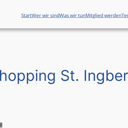
Start
Wer wir sind
Was wir tun
Mitglied werden
Te
hopping St. Ingber