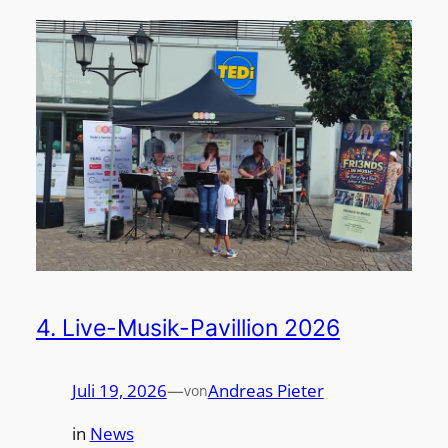
4. Live-Musik-Pavillion 2026
Juli 19, 2026
—
Andreas Pieter
von
in
News