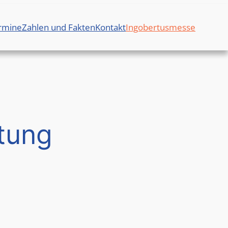
rmine
Zahlen und Fakten
Kontakt
Ingobertusmesse
tung