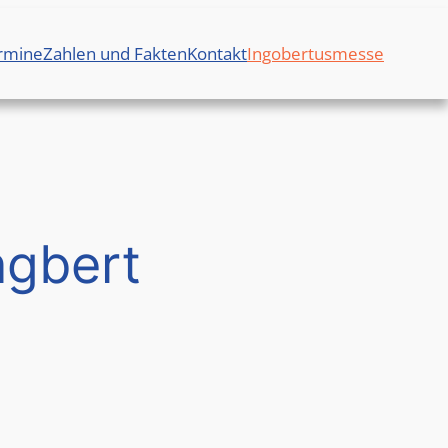
rmine
Zahlen und Fakten
Kontakt
Ingobertusmesse
ngbert