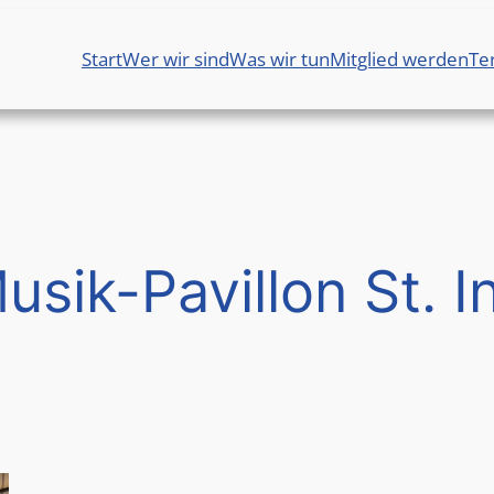
Start
Wer wir sind
Was wir tun
Mitglied werden
Te
usik-Pavillon St. I