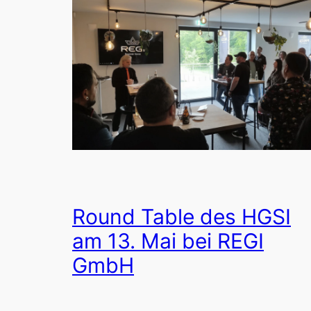
Round Table des HGSI
am 13. Mai bei REGI
GmbH