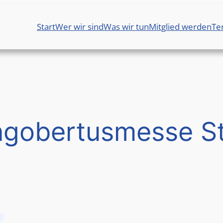
Start
Wer wir sind
Was wir tun
Mitglied werden
Te
ngobertusmesse St