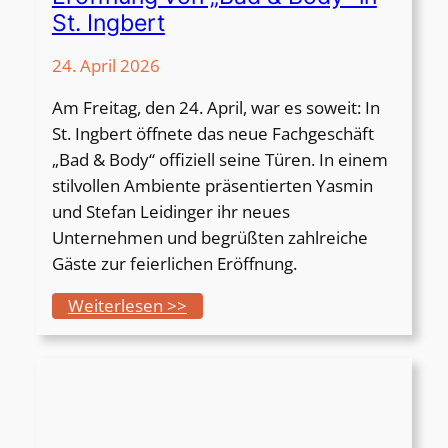
H
St. Ingbert
G
S
24. April 2026
I
Am Freitag, den 24. April, war es soweit: In
a
St. Ingbert öffnete das neue Fachgeschäft
m
„Bad & Body“ offiziell seine Türen. In einem
1
stilvollen Ambiente präsentierten Yasmin
3
und Stefan Leidinger ihr neues
.
Unternehmen und begrüßten zahlreiche
M
Gäste zur feierlichen Eröffnung.
a
i
:
Weiterlesen >>
b
E
e
r
i
ö
R
f
E
f