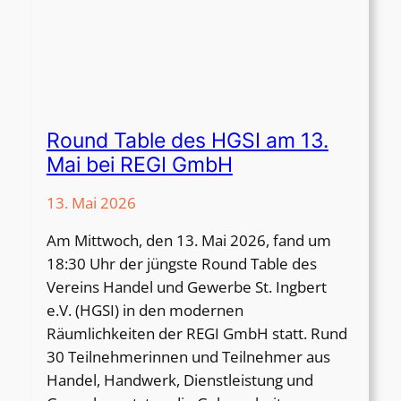
M
u
s
i
k
-
Round Table des HGSI am 13.
P
Mai bei REGI GmbH
a
v
13. Mai 2026
i
Am Mittwoch, den 13. Mai 2026, fand um
l
18:30 Uhr der jüngste Round Table des
l
Vereins Handel und Gewerbe St. Ingbert
i
e.V. (HGSI) in den modernen
o
Räumlichkeiten der REGI GmbH statt. Rund
n
30 Teilnehmerinnen und Teilnehmer aus
2
Handel, Handwerk, Dienstleistung und
0