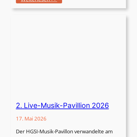
2
W
0
i
2
e
6
d
e
r
e
r
ö
f
f
n
u
2. Live-Musik-Pavillion 2026
n
g
17. Mai 2026
W
Der HGSI-Musik-Pavillon verwandelte am
o