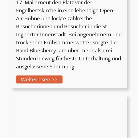
17. Mai erneut den Platz vor der
o
Engelbertskirche in eine lebendige Open-
l
Air-Bühne und lockte zahlreiche
w
Besucherinnen und Besucher in die St.
o
Ingberter Innenstadt. Bei angenehmem und
r
trockenem Frühsommerwetter sorgte die
t
Band Bluesberry Jam über mehr als drei
h
Stunden hinweg für beste Unterhaltung und
ausgelassene Stimmung.
:
Weiterlesen >>
2
.
L
i
v
e
-