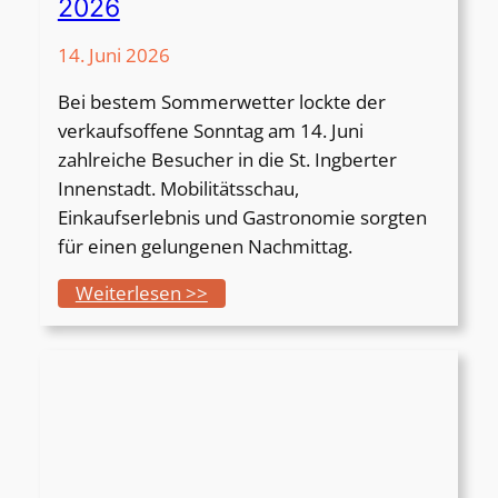
2026
a
v
14. Juni 2026
i
Bei bestem Sommerwetter lockte der
l
verkaufsoffene Sonntag am 14. Juni
l
zahlreiche Besucher in die St. Ingberter
i
Innenstadt. Mobilitätsschau,
o
Einkaufserlebnis und Gastronomie sorgten
n
für einen gelungenen Nachmittag.
2
0
:
Weiterlesen >>
2
2
6
.
V
e
r
k
a