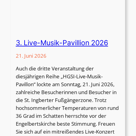
M
u
s
i
k
-
3. Live-Musik-Pavillion 2026
P
a
21. Juni 2026
v
Auch die dritte Veranstaltung der
i
diesjährigen Reihe „HGSI-Live-Musik-
l
Pavillon“ lockte am Sonntag, 21. Juni 2026,
l
zahlreiche Besucherinnen und Besucher in
i
die St. Ingberter Fußgängerzone. Trotz
o
hochsommerlicher Temperaturen von rund
n
36 Grad im Schatten herrschte vor der
2
Engelbertskirche beste Stimmung. Freuen
0
Sie sich auf ein mitreißendes Live-Konzert
2