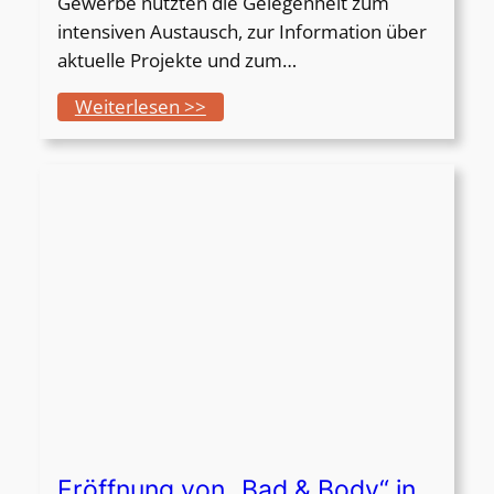
Gewerbe nutzten die Gelegenheit zum
2
intensiven Austausch, zur Information über
6
aktuelle Projekte und zum…
:
Weiterlesen >>
R
o
u
n
d
T
a
b
l
e
d
e
s
Eröffnung von „Bad & Body“ in