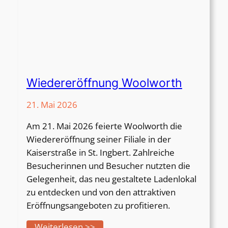
u
f
s
o
f
f
Wiedereröffnung Woolworth
e
n
21. Mai 2026
e
Am 21. Mai 2026 feierte Woolworth die
r
Wiedereröffnung seiner Filiale in der
S
Kaiserstraße in St. Ingbert. Zahlreiche
o
Besucherinnen und Besucher nutzten die
n
Gelegenheit, das neu gestaltete Ladenlokal
n
zu entdecken und von den attraktiven
t
Eröffnungsangeboten zu profitieren.
a
g
:
Weiterlesen >>