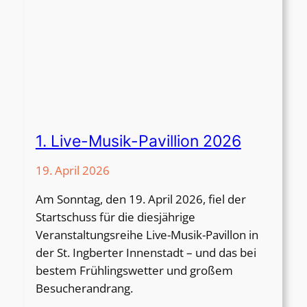
G
n
I
u
G
n
m
g
b
v
H
o
n
„
1. Live-Musik-Pavillion 2026
B
a
19. April 2026
d
Am Sonntag, den 19. April 2026, fiel der
&
Startschuss für die diesjährige
B
Veranstaltungsreihe Live-Musik-Pavillon in
o
der St. Ingberter Innenstadt – und das bei
d
bestem Frühlingswetter und großem
y
Besucherandrang.
“