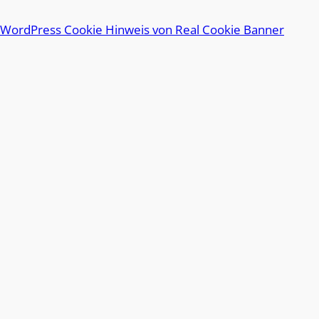
i
l
WordPress Cookie Hinweis von Real Cookie Banner
l
i
o
n
2
0
2
6