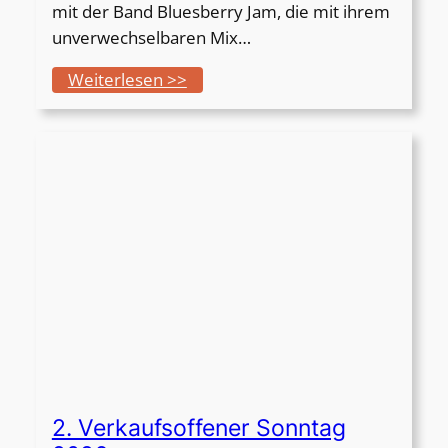
mit der Band Bluesberry Jam, die mit ihrem
6
unverwechselbaren Mix…
:
Weiterlesen >>
3
.
L
i
v
e
-
M
u
s
i
k
-
2. Verkaufsoffener Sonntag
P