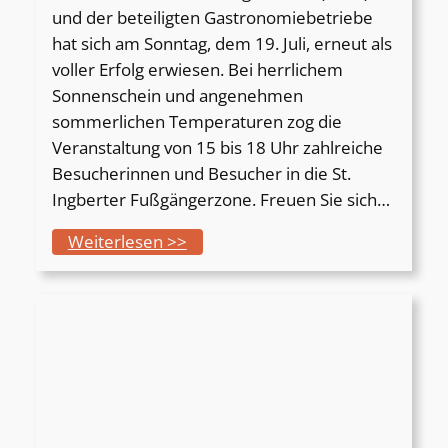
k
und der beteiligten Gastronomiebetriebe
a
hat sich am Sonntag, dem 19. Juli, erneut als
s
voller Erfolg erwiesen. Bei herrlichem
s
Sonnenschein und angenehmen
e
sommerlichen Temperaturen zog die
Veranstaltung von 15 bis 18 Uhr zahlreiche
Besucherinnen und Besucher in die St.
Ingberter Fußgängerzone. Freuen Sie sich…
:
Weiterlesen >>
4
.
L
i
v
e
-