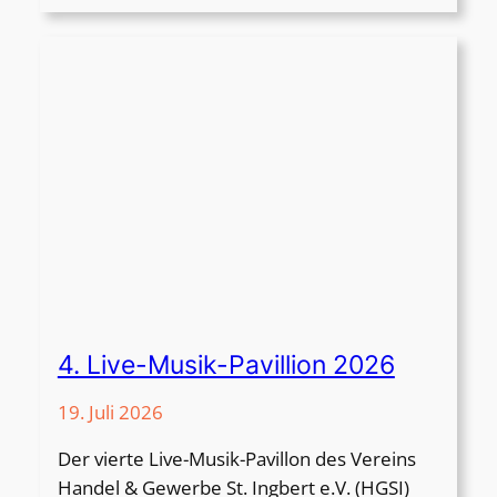
9
0
J
a
h
r
e
R
e
g
i
s
t
4. Live-Musik-Pavillion 2026
r
i
19. Juli 2026
e
Der vierte Live-Musik-Pavillon des Vereins
r
Handel & Gewerbe St. Ingbert e.V. (HGSI)